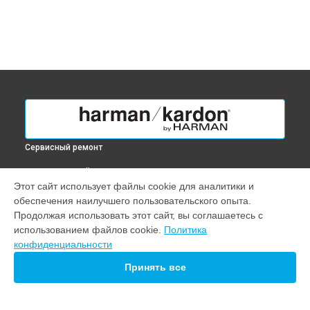
Сервисный ремонт
ВЫБЕРИ СВОЙ ГОРОД
Этот сайт использует файлы cookie для аналитики и
Ремонт портативной колонки Go + Play harman kardon в
обеспечения наилучшего пользовательского опыта.
Краснодаре
Продолжая использовать этот сайт, вы соглашаетесь с
Ремонт портативной колонки Go + Play harman kardon в
использованием файлов cookie.
Политика
Ростове-на-Дону
конфиденциальности
Ремонт портативной колонки Go + Play harman kardon в
Нижнем Новгороде
Принять все
Ремонт портативной колонки Go + Play harman kardon в
Новосибирске
Ремонт портативной колонки Go + Play harman kardon в